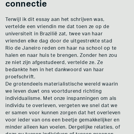
connectie
VRIJPLAATSEN
OT301
HET DOMIJN
Terwijl ik dit essay aan het schrijven was,
BAJESDORP
VEERHUIS
vertelde een vriendin me dat toen ze op de
OCCII/BINNENPRET
universiteit in Brazilië zat, twee van haar
VRIJ BETON
vrienden elke dag door de uitgestrekte stad
VRIJE RUIMTE FESTIVAL
Rio de Janeiro reden om haar na school op te
LANDBOUW / NATUUR
halen en naar huis te brengen. Zonder hen zou
BUYWORLD
ze niet zijn afgestudeerd, vertelde ze. Ze
LENTELAND
BOERMARKEN
bedankte hen in het dankwoord van haar
KAPITALOCEEN
proefschrift.
GROND VAN BESTAAN
De grotendeels materialistische wereld waarin
WONEN
we leven duwt ons voortdurend richting
DE WARREN
individualisme. Met onze inspanningen om als
ECODORP BOEKEL
individu te overleven, vergeten we snel dat we
WONINGBOUWVERENIGING GELDERLAND
CLT H-BUURT
er samen voor kunnen zorgen dat het overleven
VRIJCOOP
voor ieder van ons een beetje gemakkelijker en
DE NIEUWE MEENT
minder alleen kan voelen. Dergelijke relaties, of
ROTTERDAMS WOONGENOOTSCHAP
DE VROUWENSCHOOL