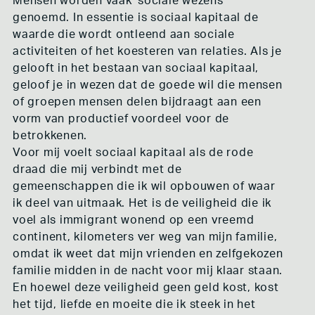
Mensen worden vaak ‘sociale wezens’
KLIMAAT ACTIVISME
genoemd. In essentie is sociaal kapitaal de
RECHT OP DE STAD
waarde die wordt ontleend aan sociale
ADEV
activiteiten of het koesteren van relaties. Als je
CONCLUSIE
gelooft in het bestaan van sociaal kapitaal,
geloof je in wezen dat de goede wil die mensen
SCREENING TOOL
of groepen mensen delen bijdraagt aan een
vorm van productief voordeel voor de
LISTENING PLAYLIST
betrokkenen.
DEEL JE KENNIS
Voor mij voelt sociaal kapitaal als de rode
draad die mij verbindt met de
INSPIRATIE BLOG
gemeenschappen die ik wil opbouwen of waar
ABOUT / CONTACT
ik deel van uitmaak. Het is de veiligheid die ik
voel als immigrant wonend op een vreemd
continent, kilometers ver weg van mijn familie,
omdat ik weet dat mijn vrienden en zelfgekozen
familie midden in de nacht voor mij klaar staan.
En hoewel deze veiligheid geen geld kost, kost
het tijd, liefde en moeite die ik steek in het