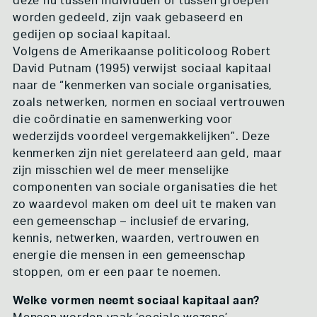
deze nu tussen individuen of tussen groepen
COOPLINK EN DE COÖPERATIEVE WOONBEWEGING
worden gedeeld, zijn vaak gebaseerd en
DE BONTE HULST
gedijen op sociaal kapitaal.
ONS NIEUWE HOF
Volgens de Amerikaanse politicoloog Robert
OVERIGE VOORBEELDEN
David Putnam (1995) verwijst sociaal kapitaal
COLLECTIEF EIGENDOM IN DE BOEKENWERELD
naar de “kenmerken van sociale organisaties,
ENERGIECOÖPERATIES
ARBEIDERSCOÖPERATIES
zoals netwerken, normen en sociaal vertrouwen
KAMPEER TERREINEN
die coördinatie en samenwerking voor
DIEPVRIESCOÖPERATIE ZIJDERVELD
wederzijds voordeel vergemakkelijken”. Deze
COLLECTIEF EIGENDOM IN DE MUZIEK
BUURT- EN ZORGCOÖPERATIES
kenmerken zijn niet gerelateerd aan geld, maar
DIGITALE COLLECTIEVE RUIMTE
zijn misschien wel de meer menselijke
componenten van sociale organisaties die het
POLITIEK, BELEID EN FINANCIERING
COÖPERATIEVE OVERHEID
zo waardevol maken om deel uit te maken van
BURGERBERADEN
een gemeenschap – inclusief de ervaring,
FINANCIERING
kennis, netwerken, waarden, vertrouwen en
ANTIKRAAK
EXPEDITIE VRIJE RUIMTE
energie die mensen in een gemeenschap
stoppen, om er een paar te noemen.
ACTIVISME
KRAKEN
Welke vormen neemt sociaal kapitaal aan?
WOONPROTEST
OCCUPY