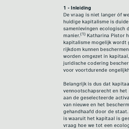
DE NIEUWE
1 - Inleiding
ROTTERDAM
DE VROUWE
De vraag is niet langer óf 
COOPLINK 
huidige kapitalisme is duid
WOONBEWEG
samenlevingen ecologisch d
DE BONTE 
(1)
ONS NIEUW
manier.
Katharina Pistor 
kapitalisme mogelijk wordt g
rijkdom kunnen beschermen
worden omgezet in kapitaal,
juridische codering bescher
voor voortdurende ongelijkh
Belangrijk is dus dat kapita
vennootschapsrecht en het c
aan de geselecteerde activa
van nieuwe en het bescherm
gehandhaafd door de staat. Z
is waaruit het kapitaal is g
vraag hoe we tot een ecolo