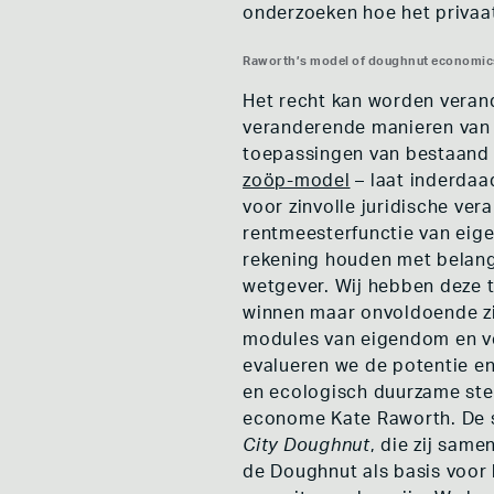
onderzoeken hoe het priva
Raworth’s model of doughnut economics
Het recht kan worden veran
veranderende manieren van ki
toepassingen van bestaand 
zoöp-model
– laat inderdaa
voor zinvolle juridische ve
rentmeesterfunctie van eig
rekening houden met belang
wetgever. Wij hebben deze t
winnen maar onvoldoende zij
modules van eigendom en 
evalueren we de potentie en
en ecologisch duurzame sted
econome Kate Raworth. De s
City Doughnut
, die zij sam
de Doughnut als basis voor 