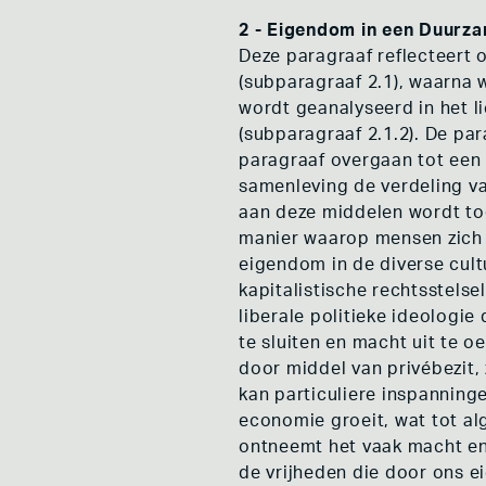
2 - Eigendom in een Duurz
Deze paragraaf reflecteert
(subparagraaf 2.1), waarna 
wordt geanalyseerd in het l
(subparagraaf 2.1.2). De pa
paragraaf overgaan tot een
samenleving de verdeling va
aan deze middelen wordt to
manier waarop mensen zich t
eigendom in de diverse cult
kapitalistische rechtsstels
liberale politieke ideologi
te sluiten en macht uit te o
door middel van privébezit
kan particuliere inspannin
economie groeit, wat tot al
ontneemt het vaak macht e
de vrijheden die door ons 