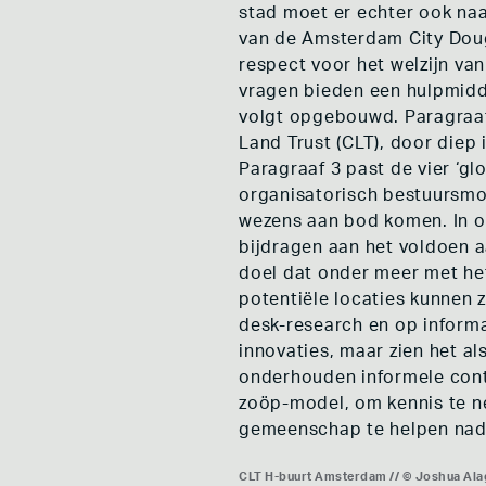
stad moet er echter ook naa
van de Amsterdam City Doug
respect voor het welzijn va
vragen bieden een hulpmiddel
volgt opgebouwd. Paragraaf 
Land Trust (CLT), door diep
Paragraaf 3 past de vier ‘g
organisatorisch bestuursmod
wezens aan bod komen. In o
bijdragen aan het voldoen a
doel dat onder meer met het
potentiële locaties kunnen 
desk-research en op informa
innovaties, maar zien het al
onderhouden informele conta
zoöp-model, om kennis te n
gemeenschap te helpen nade
CLT H-buurt Amsterdam // © Joshua Al