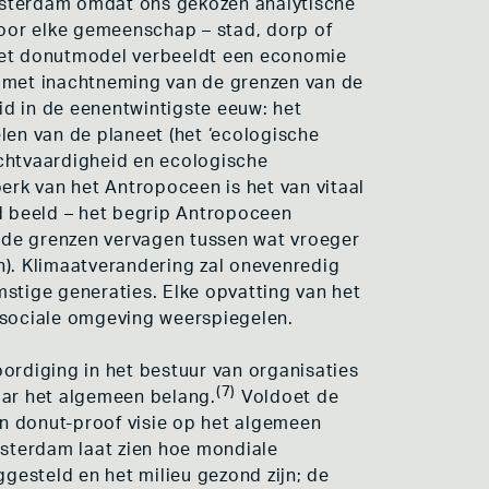
Amsterdam omdat ons gekozen analytische
voor elke gemeenschap – stad, dorp of
 Het donutmodel verbeeldt een economie
 met inachtneming van de grenzen van de
d in de eenentwintigste eeuw: het
len van de planeet (het ‘ecologische
rechtvaardigheid en ecologische
perk van het Antropoceen is het van vitaal
d beeld – het begrip Antropoceen
 de grenzen vervagen tussen wat vroeger
h). Klimaatverandering zal onevenredig
tige generaties. Elke opvatting van het
 sociale omgeving weerspiegelen.
rdiging in het bestuur van organisaties
(7)
aar het algemeen belang.
Voldoet de
n donut-proof visie op het algemeen
msterdam laat zien hoe mondiale
ggesteld en het milieu gezond zijn; de