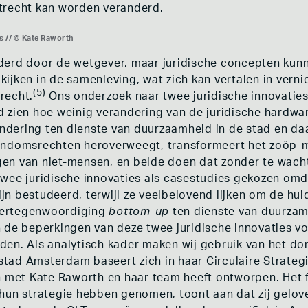
atrecht kan worden veranderd.
 // © Kate Raworth
derd door de wetgever, maar juridische concepten kunn
jken in de samenleving, wat zich kan vertalen in vernie
(5)
recht.
Ons onderzoek naar twee juridische innovaties
d zien hoe weinig verandering van de juridische hardwar
randering ten dienste van duurzaamheid in de stad en d
endomsrechten heroverweegt, transformeert het zoöp-m
en van niet-mensen, en beide doen dat zonder te wach
wee juridische innovaties als casestudies gekozen omd
n bestudeerd, terwijl ze veelbelovend lijken om de hui
vertegenwoordiging
bottom-up
ten dienste van duurzame
 de beperkingen van deze twee juridische innovaties vo
en. Als analytisch kader maken wij gebruik van het do
tad Amsterdam baseert zich in haar Circulaire Strateg
en met Kate Raworth en haar team heeft ontworpen. Het
hun strategie hebben genomen, toont aan dat zij gelov