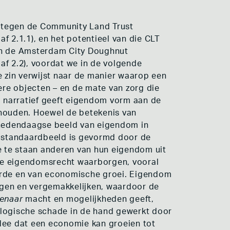
f tegen de Community Land Trust
2.1.1), en het potentieel van die CLT
 van de Amsterdam City Doughnut
af 2.2), voordat we in de volgende
zin verwijst naar de manier waarop een
re objecten – en de mate van zorg die
l narratief geeft eigendom vorm aan de
rhouden. Hoewel de betekenis van
t hedendaagse beeld van eigendom in
it standaardbeeld is gevormd door de
oe te staan anderen van hun eigendom uit
ze eigendomsrecht waarborgen, vooral
 orde en van economische groei. Eigendom
igen en vergemakkelijken, waardoor de
enaar
macht en mogelijkheden geeft,
logische schade in de hand gewerkt door
ee dat een economie kan groeien tot