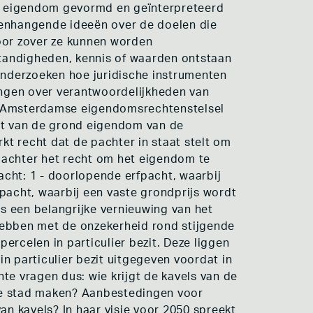
 van eigendom gevormd en geïnterpreteerd
enhangende ideeën over de doelen die
oor zover ze kunnen worden
andigheden, kennis of waarden ontstaan
 onderzoeken hoe juridische instrumenten
gen over verantwoordelijkheden van
 Amsterdamse eigendomsrechtenstelsel
ent van de grond eigendom van de
kt recht dat de pachter in staat stelt om
pachter het recht om het eigendom te
cht: 1 - doorlopende erfpacht, waarbij
rfpacht, waarbij een vaste grondprijs wordt
as een belangrijke vernieuwing van het
hebben met de onzekerheid rond stijgende
ercelen in particulier bezit. Deze liggen
n particulier bezit uitgegeven voordat in
te vragen dus: wie krijgt de kavels van de
de stad maken? Aanbestedingen voor
an kavels? In haar visie voor 2050 spreekt