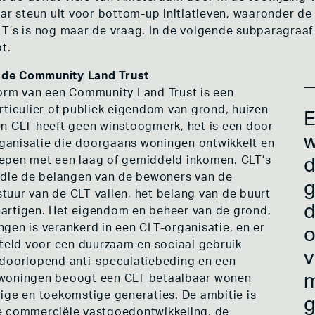
 steun uit voor bottom-up initiatieven, waaronder de 
T’s is nog maar de vraag. In de volgende subparagraaf
t.
in de Community Land Trust
vorm van een Community Land Trust is een
rticulier of publiek eigendom van grond, huizen
E
en CLT heeft geen winstoogmerk, het is een door
w
anisatie die doorgaans woningen ontwikkelt en
epen met een laag of gemiddeld inkomen. CLT’s
s die de belangen van de bewoners van de
g
uur van de CLT vallen, het belang van de buurt
artigen. Het eigendom en beheer van de grond,
gen is verankerd in een CLT-organisatie, en er
o
eld voor een duurzaam en sociaal gebruik
v
 doorlopend anti-speculatiebeding en een
m
 woningen beoogt een CLT betaalbaar wonen
ige en toekomstige generaties. De ambitie is
g
e commerciële vastgoedontwikkeling, de