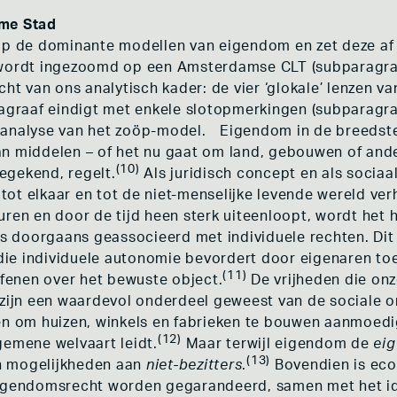
ame Stad
 op de dominante modellen van eigendom en zet deze a
wordt ingezoomd op een Amsterdamse CLT (subparagraaf 
icht van ons analytisch kader: de vier ‘glokale’ lenzen
ragraaf eindigt met enkele slotopmerkingen (subparagra
 analyse van het zoöp-model. Eigendom in de breedste 
n middelen – of het nu gaat om land, gebouwen of ande
(10)
egekend, regelt.
Als juridisch concept en als sociaa
ot elkaar en tot de niet-menselijke levende wereld ve
uren en door de tijd heen sterk uiteenloopt, wordt he
els doorgaans geassocieerd met individuele rechten. D
e die individuele autonomie bevordert door eigenaren t
(11)
efenen over het bewuste object.
De vrijheden die on
, zijn een waardevol onderdeel geweest van de sociale
gen om huizen, winkels en fabrieken te bouwen aanmoed
(12)
gemene welvaart leidt.
Maar terwijl eigendom de
eig
(13)
n mogelijkheden aan
niet-bezitters
.
Bovendien is eco
eigendomsrecht worden gegarandeerd, samen met het id