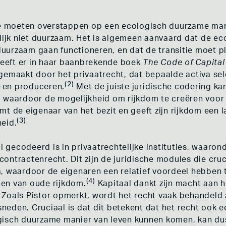
 MEENT
KLIMAAT ACTIVISME
S WOONGENOOTSCHAP
RECHT OP DE STAD
NSCHOOL
ADEV
we moeten overstappen op een ecologisch duurzame mani
EN DE COÖPERATIEVE
elijk niet duurzaam. Het is algemeen aanvaard dat de e
ING
CONCLUSIE
uurzaam gaan functioneren, en dat de transitie moet p
HULST
E HOF
heeft er in haar baanbrekende boek
The Code of Capital
emaakt door het privaatrecht, dat bepaalde activa selec
(2)
 en produceren.
Met de juiste juridische codering kan
 waardoor de mogelijkheid om rijkdom te creëren voor 
mt de eigenaar van het bezit en geeft zijn rijkdom een 
(3)
eid.
al gecodeerd is in privaatrechtelijke instituties, waaro
ontractenrecht. Dit zijn de juridische modules die cru
, waardoor de eigenaren een relatief voordeel hebben t
(4)
en van oude rijkdom.
Kapitaal dankt zijn macht aan h
oals Pistor opmerkt, wordt het recht vaak behandeld als 
esneden. Cruciaal is dat dit betekent dat het recht ook 
gisch duurzame manier van leven kunnen komen, kan d