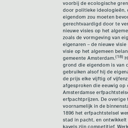
voorbij de ecologische gren
door politieke ideologieën
eigendom zou moeten bevo
gerechtvaardigd door te ve
nieuwe visies op het algeme
zoals de vormgeving van e
eigenaren – de nieuwe visi
visie op het algemeen bela
(18)
gemeente Amsterdam.
He
grond die eigendom is van 
gebruiken alsof hij de eige
de prijs elke vijftig of vij
afgesproken die eeuwig op da
Amsterdamse erfpachtstelsel
erfpachtprijzen. De overige
voornamelijk in de binnenst
1896 het erfpachtstelsel we
stad in pacht, en ontwikke
kavels zijn competitief. Wer