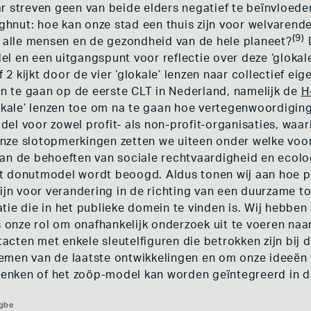
r streven geen van beide elders negatief te beïnvloede
hnut: hoe kan onze stad een thuis zijn voor welvarend
(9)
n alle mensen en de gezondheid van de hele planeet?
D
 en een uitgangspunt voor reflectie over deze ‘glokale’ 
2 kijkt door de vier ‘glokale’ lenzen naar collectief 
 in te gaan op de eerste CLT in Nederland, namelijk de
H
lokale’ lenzen toe om na te gaan hoe vertegenwoordigi
el voor zowel profit- als non-profit-organisaties, waar
nze slotopmerkingen zetten we uiteen onder welke voor
an de behoeften van sociale rechtvaardigheid en ecolo
 donutmodel wordt beoogd. Aldus tonen wij aan hoe part
zijn voor verandering in de richting van een duurzame t
tie die in het publieke domein te vinden is. Wij hebben
s onze rol om onafhankelijk onderzoek uit te voeren naa
cten met enkele sleutelfiguren die betrokken zijn bij 
emen van de laatste ontwikkelingen en om onze ideeën 
nken of het zoöp-model kan worden geïntegreerd in de 
agbe