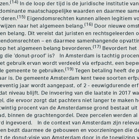
(14)
zen.
In de loop der tijd is de juridische institutie
, dominante maatschappelijke waarden en daarmee sam
(15)
rderen.
Eigendomsrechten kunnen alleen legitiem v
(16)
rwijzen naar het algemeen belang.
Door nieuwe omst
en belang. Dit vereist dat juristen en rechtsgeleerden
igendomsrechten – en daarmee samenhangende opvattin
(17)
e op het algemeen belang bevorderen.
Bevordert het
ng die ‘donut-proof’ is? In Amsterdam is tachtig proc
t gebruik ervan wordt verdeeld via erfpacht, een beper
(19)
de gemeente te gebruiken.
Tegen betaling heeft de 
naar is. De gemeente Amsterdam kent twee soorten erfpa
fenzeventig jaar wordt aangepast, of 2 - eeuwigdurende e
t niveau blijft. De invoering van die laatste in 2017 w
, die ervoor zorgt dat pachters niet langer te maken 
 twintig procent van de Amsterdamse grond bestaat uit p
ad, binnen de grachtengordel. Deze percelen werden al i
rd ingevoerd. In de context van Amsterdam zijn relevan
lt en bezit daarmee de gebouwen en voorzieningen die 
kt de donut-visie van Amsterdam door in de toewijzing v