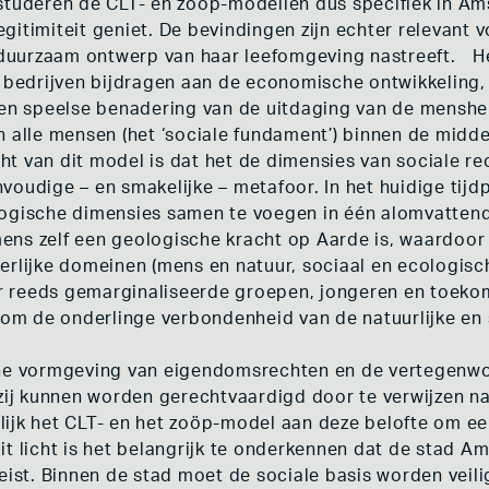
estuderen de CLT- en zoöp-modellen dus specifiek in 
gitimiteit geniet. De bevindingen zijn echter relevant 
en duurzaam ontwerp van haar leefomgeving nastreeft.
edrijven bijdragen aan de economische ontwikkeling,
en speelse benadering van de uitdaging van de menshei
n alle mensen (het ‘sociale fundament’) binnen de midde
acht van dit model is dat het de dimensies van sociale 
voudige – en smakelijke – metafoor. In het huidige tijd
logische dimensies samen te voegen in één alomvatten
ens zelf een geologische kracht op Aarde is, waardoor
erlijke domeinen (mens en natuur, sociaal en ecologisc
 reeds gemarginaliseerde groepen, jongeren en toekoms
m de onderlinge verbondenheid van de natuurlijke en
che vormgeving van eigendomsrechten en de vertegenwoo
 zij kunnen worden gerechtvaardigd door te verwijzen n
ijk het CLT- en het zoöp-model aan deze belofte om ee
t licht is het belangrijk te onderkennen dat de stad A
eist. Binnen de stad moet de sociale basis worden veili