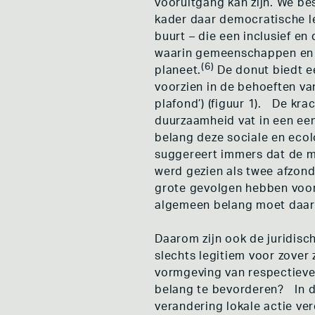
vooruitgang kan zijn. We b
kader daar democratische le
buurt – die een inclusief 
waarin gemeenschappen en b
(6)
planeet.
De donut biedt e
voorzien in de behoeften va
plafond’) (figuur 1). De kr
duurzaamheid vat in een een
belang deze sociale en eco
suggereert immers dat de m
werd gezien als twee afzond
grote gevolgen hebben voor
algemeen belang moet daaro
Daarom zijn ook de juridis
slechts legitiem voor zover
vormgeving van respectievel
belang te bevorderen? In di
verandering lokale actie ver